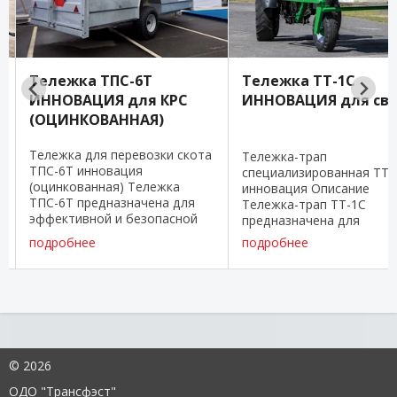
Тележка ТПС-6Т
Тележка ТТ-1С
ИННОВАЦИЯ для КРС
ИННОВАЦИЯ для св
(ОЦИНКОВАННАЯ)
Тележка для перевозки скота
Тележка-трап
ТПС-6Т инновация
специализированная ТТ-
(оцинкованная) Тележка
инновация Описание
ТПС-6Т предназначена для
Тележка-трап ТТ-1С
эффективной и безопасной
предназначена для
транспортировки различных
эффективной
подробнее
подробнее
видов скота. Эта
транспортировки свиней
обновленная версия
другого некрупного скот
предлагает множество
внутри ферм,
улучшений для надежности и
свинокомплексов и
удобства ...
животноводческих хозяй
Она предлагает совреме
решения ...
©
2026
ОДО "Трансфэст"