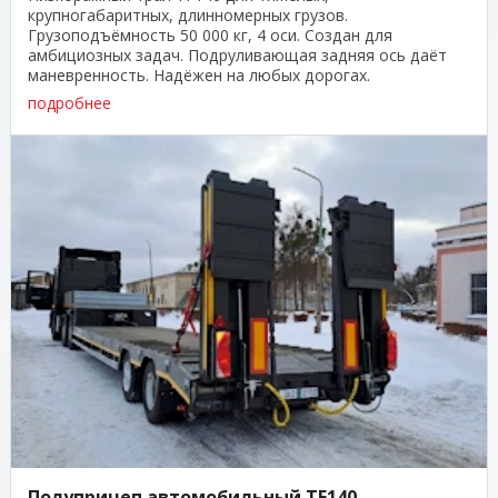
крупногабаритных, длинномерных грузов.
Грузоподъёмность 50 000 кг, 4 оси. Создан для
амбициозных задач. Подруливающая задняя ось даёт
маневренность. Надёжен на любых дорогах.
Гарантирует безопасность, стабильность ...
подробнее
Полуприцеп автомобильный TF140